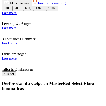
Find butik nær dig
Tilpas din seng
599,-
799,-
999,-
1499,-
1999,-
Læs mere
Levering 4 - 6 uger
Læs mere
30 butikker i Danmark
Find butik
I tvivl om noget
Læs mere
Tilføj til Ønskeskyen
Klik her
Derfor skal du vælge en MasterBed Select Elora
boxmadras