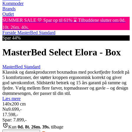
Kommoder
Brands
Outlet
SUMMER SALE 💛 Spar op til 61% ⌛ Tilbuddene slutter om 0d.
10t. 26m. 40s.
Forside
MasterBed Standard
Spar 44%
MasterBed Select Elora - Box
MasterBed Standard
Klassisk og danskproduceret boxmadras med pocketfjedre fordelt på
5 komfortzoner, der støtter kroppen ergonomisk korrekt og giver
god søvnkomfort. Slidstærkt betræk og 15 års garanti på ramme og
fjedre. Vælg mellem flere farver, topmadrasser og gavle – og design
drømmesengen, der passer til din stil.
Læs mere
140x200
cm
Nu
9.699,-
17.598,-
Spar:
7.899,-
Kun
0d. 8t. 26m. 39s.
tilbage