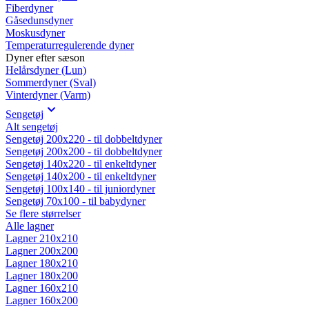
Fiberdyner
Gåsedunsdyner
Moskusdyner
Temperaturregulerende dyner
Dyner efter sæson
Helårsdyner (Lun)
Sommerdyner (Sval)
Vinterdyner (Varm)
Sengetøj
Alt sengetøj
Sengetøj 200x220 - til dobbeltdyner
Sengetøj 200x200 - til dobbeltdyner
Sengetøj 140x220 - til enkeltdyner
Sengetøj 140x200 - til enkeltdyner
Sengetøj 100x140 - til juniordyner
Sengetøj 70x100 - til babydyner
Se flere størrelser
Alle lagner
Lagner 210x210
Lagner 200x200
Lagner 180x210
Lagner 180x200
Lagner 160x210
Lagner 160x200