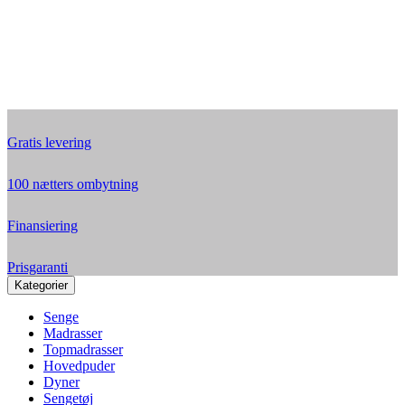
Gratis levering
100 nætters ombytning
Finansiering
Prisgaranti
Kategorier
Senge
Madrasser
Topmadrasser
Hovedpuder
Dyner
Sengetøj