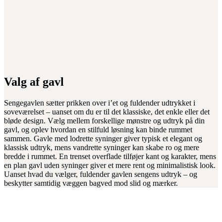
Valg af gavl
Sengegavlen sætter prikken over i’et og fuldender udtrykket i
soveværelset – uanset om du er til det klassiske, det enkle eller det
bløde design. Vælg mellem forskellige mønstre og udtryk på din
gavl, og oplev hvordan en stilfuld løsning kan binde rummet
sammen. Gavle med lodrette syninger giver typisk et elegant og
klassisk udtryk, mens vandrette syninger kan skabe ro og mere
bredde i rummet. En trenset overflade tilføjer kant og karakter, mens
en plan gavl uden syninger giver et mere rent og minimalistisk look.
Uanset hvad du vælger, fuldender gavlen sengens udtryk – og
beskytter samtidig væggen bagved mod slid og mærker.