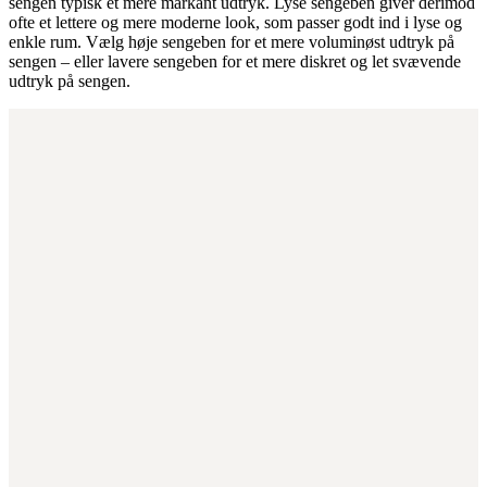
sengen typisk et mere markant udtryk. Lyse sengeben giver derimod
ofte et lettere og mere moderne look, som passer godt ind i lyse og
enkle rum. Vælg høje sengeben for et mere voluminøst udtryk på
sengen – eller lavere sengeben for et mere diskret og let svævende
udtryk på sengen.