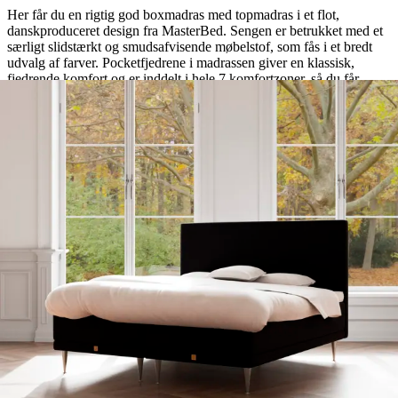
Her får du en rigtig god boxmadras med topmadras i et flot,
danskproduceret design fra MasterBed. Sengen er betrukket med et
særligt slidstærkt og smudsafvisende møbelstof, som fås i et bredt
udvalg af farver. Pocketfjedrene i madrassen giver en klassisk,
fjedrende komfort og er inddelt i hele 7 komfortzoner, så du får
støtte lige dér, hvor din krop har allermest brug for det. Sengen
skaber gode forudsætninger for en sund og ergonomisk korrekt
liggestilling, hvor rygsøjlen holdes lige, og belastningen på led og
muskler minimeres. I madrassen finder du også det unikke
AirgoFoam – et særligt ventilerende skum med åben cellestruktur,
som giver en behagelig, åndbar komfort og stabil støtte nat efter nat.
Prisen er inklusiv et par solide, runde stålben på 19 cm. MasterBed
giver hele 15 års garanti på ramme- og fjederbrud. Sengehøjde
ekskl. topmadras og ben: 37 cm.