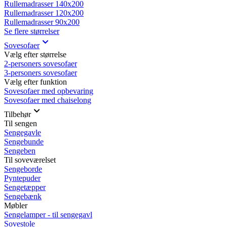
Rullemadrasser 140x200
Rullemadrasser 120x200
Rullemadrasser 90x200
Se flere størrelser
Sovesofaer
Vælg efter størrelse
2-personers sovesofaer
3-personers sovesofaer
Vælg efter funktion
Sovesofaer med opbevaring
Sovesofaer med chaiselong
Tilbehør
Til sengen
Sengegavle
Sengebunde
Sengeben
Til soveværelset
Sengeborde
Pyntepuder
Sengetæpper
Sengebænk
Møbler
Sengelamper - til sengegavl
Sovestole