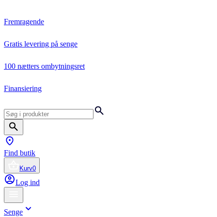
Fremragende
Gratis levering på senge
100 nætters ombytningsret
Finansiering
Find butik
Kurv
0
Log ind
Senge