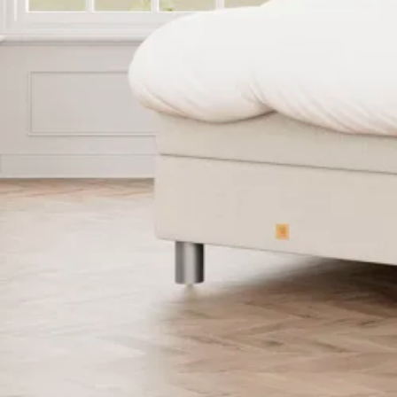
Latex topmadrasser 80x200
Se flere størrelser
Memoryskum topmadrasser
Memoryskum topmadrasser 180x210
Memoryskum topmadrasser 180x200
Memoryskum topmadrasser 160x200
Memoryskum topmadrasser 140x200
Memoryskum topmadrasser 120x200
Memoryskum topmadrasser 90x200
Memoryskum topmadrasser 80x200
Se flere størrelser
Hovedpuder
Dyner
Dyne størrelser
Dobbeltdyner - 200x220
Enkeltdyner - 140x220
Enkeltdyner - 140x200
Juniordyner - 100x140
Babydyner - 70x100
Se flere størrelser
Dyne fyldtyper
Allergivenlige dyner
Dundyner
Edderdunsdyner