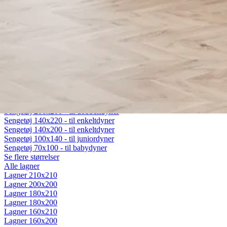
Fiberdyner
Gåsedunsdyner
Moskusdyner
Temperaturregulerende dyner
Dyner efter sæson
Helårsdyner (Lun)
Sommerdyner (Sval)
Vinterdyner (Varm)
Sengetøj
Alt sengetøj
Sengetøj 200x220 - til dobbeltdyner
Sengetøj 200x200 - til dobbeltdyner
Sengetøj 140x220 - til enkeltdyner
Sengetøj 140x200 - til enkeltdyner
Sengetøj 100x140 - til juniordyner
Sengetøj 70x100 - til babydyner
Se flere størrelser
Alle lagner
Lagner 210x210
Lagner 200x200
Lagner 180x210
Lagner 180x200
Lagner 160x210
Lagner 160x200