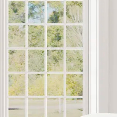
Se flere størrelser
Topmadrasser
Topmadras typer
Alle topmadrasser
Latex topmadrasser
Memoryskum topmadrasser
Topmadrasser til elevationssenge
Topmadrasser på tilbud
Populære størrelser
Topmadrasser 200x200
Topmadrasser 180x210
Topmadrasser 180x200
Topmadrasser 160x200
Topmadrasser 140x200
Topmadrasser 120x200
Topmadrasser 90x200
Topmadrasser 80x200
Se flere størrelser
Latex topmadrasser
Latex topmadrasser 180x210
Latex topmadrasser 180x200
Latex topmadrasser 160x200
Latex topmadrasser 140x200
Latex topmadrasser 120x200
Latex topmadrasser 90x200