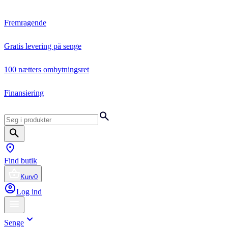
Fremragende
Gratis levering på senge
100 nætters ombytningsret
Finansiering
Find butik
Kurv
0
Log ind
Senge