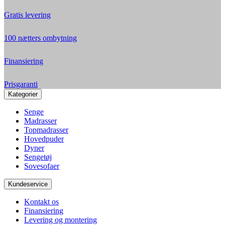
Gratis levering
100 nætters ombytning
Finansiering
Prisgaranti
Kategorier
Senge
Madrasser
Topmadrasser
Hovedpuder
Dyner
Sengetøj
Sovesofaer
Kundeservice
Kontakt os
Finansiering
Levering og montering