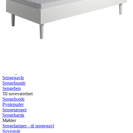
Rullemadrasser 140x200
Rullemadrasser 120x200
Rullemadrasser 90x200
Se flere størrelser
Sovesofaer
Vælg efter størrelse
2-personers sovesofaer
3-personers sovesofaer
Vælg efter funktion
Sovesofaer med opbevaring
Sovesofaer med chaiselong
Tilbehør
Til sengen
Sengegavle
Sengebunde
Sengeben
Til soveværelset
Sengeborde
Pyntepuder
Sengetæpper
Sengebænk
Møbler
Sengelamper - til sengegavl
Sovestole