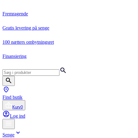
Fremragende
Gratis levering på senge
100 nætters ombytningsret
Finansiering
Find butik
Kurv
0
Log ind
Senge