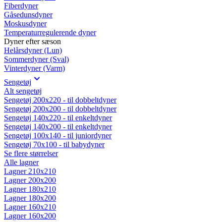
Fiberdyner
Gåsedunsdyner
Moskusdyner
Temperaturregulerende dyner
Dyner efter sæson
Helårsdyner (Lun)
Sommerdyner (Sval)
Vinterdyner (Varm)
Sengetøj
Alt sengetøj
Sengetøj 200x220 - til dobbeltdyner
Sengetøj 200x200 - til dobbeltdyner
Sengetøj 140x220 - til enkeltdyner
Sengetøj 140x200 - til enkeltdyner
Sengetøj 100x140 - til juniordyner
Sengetøj 70x100 - til babydyner
Se flere størrelser
Alle lagner
Lagner 210x210
Lagner 200x200
Lagner 180x210
Lagner 180x200
Lagner 160x210
Lagner 160x200