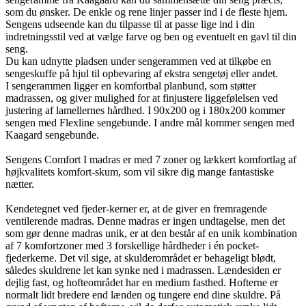
som du ønsker. De enkle og rene linjer passer ind i de fleste hjem.
Sengens udseende kan du tilpasse til at passe lige ind i din
indretningsstil ved at vælge farve og ben og eventuelt en gavl til din
seng.
Du kan udnytte pladsen under sengerammen ved at tilkøbe en
sengeskuffe på hjul til opbevaring af ekstra sengetøj eller andet.
I sengerammen ligger en komfortbal planbund, som støtter
madrassen, og giver mulighed for at finjustere liggefølelsen ved
justering af lamellernes hårdhed. I 90x200 og i 180x200 kommer
sengen med Flexline sengebunde. I andre mål kommer sengen med
Kaagard sengebunde.
Sengens Comfort I madras er med 7 zoner og lækkert komfortlag af
højkvalitets komfort-skum, som vil sikre dig mange fantastiske
nætter.
Kendetegnet ved fjeder-kerner er, at de giver en fremragende
ventilerende madras. Denne madras er ingen undtagelse, men det
som gør denne madras unik, er at den består af en unik kombination
af 7 komfortzoner med 3 forskellige hårdheder i én pocket-
fjederkerne. Det vil sige, at skulderområdet er behageligt blødt,
således skuldrene let kan synke ned i madrassen. Lændesiden er
dejlig fast, og hofteområdet har en medium fasthed. Hofterne er
normalt lidt bredere end lænden og tungere end dine skuldre. På