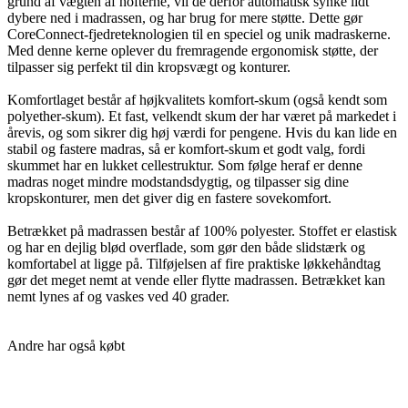
grund af vægten af hofterne, vil de derfor automatisk synke lidt
dybere ned i madrassen, og har brug for mere støtte. Dette gør
CoreConnect-fjedreteknologien til en speciel og unik madraskerne.
Med denne kerne oplever du fremragende ergonomisk støtte, der
tilpasser sig perfekt til din kropsvægt og konturer.
Komfortlaget består af højkvalitets komfort-skum (også kendt som
polyether-skum). Et fast, velkendt skum der har været på markedet i
årevis, og som sikrer dig høj værdi for pengene. Hvis du kan lide en
stabil og fastere madras, så er komfort-skum et godt valg, fordi
skummet har en lukket cellestruktur. Som følge heraf er denne
madras noget mindre modstandsdygtig, og tilpasser sig dine
kropskonturer, men det giver dig en fastere sovekomfort.
Betrækket på madrassen består af 100% polyester. Stoffet er elastisk
og har en dejlig blød overflade, som gør den både slidstærk og
komfortabel at ligge på. Tilføjelsen af fire praktiske løkkehåndtag
gør det meget nemt at vende eller flytte madrassen. Betrækket kan
nemt lynes af og vaskes ved 40 grader.
Andre har også købt