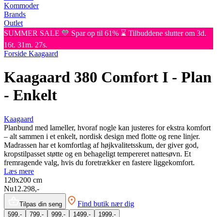
Kommoder
Brands
Outlet
SUMMER SALE 💛 Spar op til 61% ⌛ Tilbuddene slutter om 3d.
16t. 31m. 27s.
Forside
Kaagaard
Kaagaard 380 Comfort I - Plan
- Enkelt
Kaagaard
Planbund med lameller, hvoraf nogle kan justeres for ekstra komfort
– alt sammen i et enkelt, nordisk design med flotte og rene linjer.
Madrassen har et komfortlag af højkvalitetsskum, der giver god,
kropstilpasset støtte og en behageligt tempereret nattesøvn. Et
fremragende valg, hvis du foretrækker en fastere liggekomfort.
Læs mere
120x200
cm
Nu
12.298,-
Find butik nær dig
Tilpas din seng
599,-
799,-
999,-
1499,-
1999,-