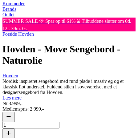
Kommoder
Brands
Outlet
SUMMER SALE 💛 Spar op til 61% ⌛ Tilbuddene slutter om 0d.
12t. 39m. 0s.
Forside
Hovden
Hovden - Move Sengebord -
Naturolie
Hovden
Nordisk inspireret sengebord med rund plade i massiv eg og et
klassisk flot understel. Fuldend stilen i soveværelset med et
designersengebord fra Hovden.
Læs mere
Nu
3.999,-
Medlemspris:
2.999,-