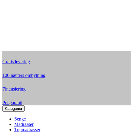
Gratis levering
100 nætters ombytning
Finansiering
Prisgaranti
Kategorier
Senge
Madrasser
Topmadrasser