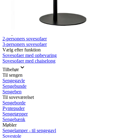
Rullemadrasser 140x200
Rullemadrasser 120x200
Rullemadrasser 90x200
Se flere størrelser
Sovesofaer
Vælg efter størrelse
2-personers sovesofaer
3-personers sovesofaer
Vælg efter funktion
Sovesofaer med opbevaring
Sovesofaer med chaiselong
Tilbehør
Til sengen
Sengegavle
Sengebunde
Sengeben
Til soveværelset
Sengeborde
Pyntepuder
Sengetæpper
Sengebænk
Møbler
Sengelamper - til sengegavl
Sovestole