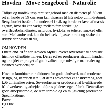
Hovden - Move Sengebord - Naturolie
Tidløst og nordisk inspireret sengebord med en diameter på 50 cm
og en højde på 59 cm, som kan tilpasses til lige netop din indretning.
Sengebordet består af et understel i stål, og bordet er lavet af massivt
egetræ, hvor du kan vælge mellem fem forskellige
overfladebehandlinger: naturolie, hvidolie, gråolieret, smoked eller
sort. Med andre ord, kan du helt selv tilpasse bordet og skabe det
udtryk der passer til dig.
OM HOVDEN
I mere end 70 år har Hovden Møbel leveret sovesofaer til nordiske
hjem og offentlige miljøer. Deres sofaer produceres stadig i hånden,
og arbejdet er præget af god kvalitet, nøje udvalgte materialer og
stolthed over detaljer.
Hovden kombinerer traditionen for godt håndværk med moderne
design, og sætter en ære i, at deres sovesofaer er et sikkert og godt
køb til rimelige priser. Sovesofaerne er produceret af kvalificerede
håndværkere, og arbejdet udføres på deres egen fabrik. Dette sikrer
gode arbejdsforhold, de rette forhold og en miljøvenlig produktion.
Specifikationer
Farve
Eg Olie