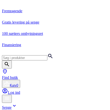
Fremragende
Gratis levering på senge
100 nætters ombytningsret
Finansiering
Find butik
Kurv
0
Log ind
Senge