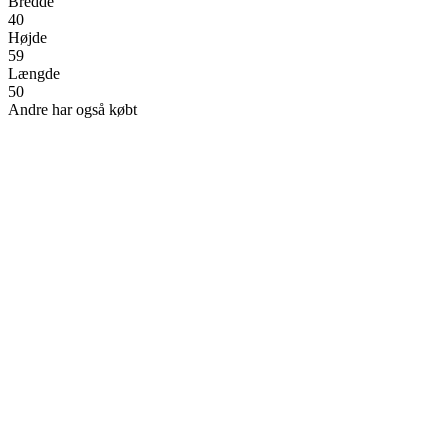
Bredde
40
Højde
59
Længde
50
Andre har også købt