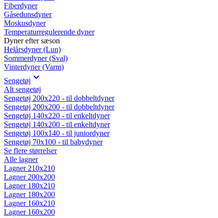
Fiberdyner
Gåsedunsdyner
Moskusdyner
Temperaturregulerende dyner
Dyner efter sæson
Helårsdyner (Lun)
Sommerdyner (Sval)
Vinterdyner (Varm)
Sengetøj
Alt sengetøj
Sengetøj 200x220 - til dobbeltdyner
Sengetøj 200x200 - til dobbeltdyner
Sengetøj 140x220 - til enkeltdyner
Sengetøj 140x200 - til enkeltdyner
Sengetøj 100x140 - til juniordyner
Sengetøj 70x100 - til babydyner
Se flere størrelser
Alle lagner
Lagner 210x210
Lagner 200x200
Lagner 180x210
Lagner 180x200
Lagner 160x210
Lagner 160x200