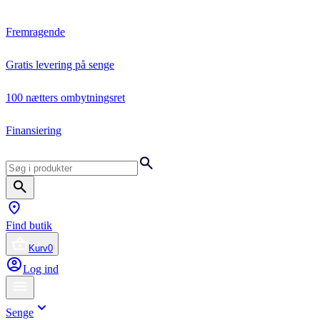
Fremragende
Gratis levering på senge
100 nætters ombytningsret
Finansiering
Find butik
Kurv
0
Log ind
Senge