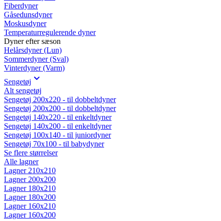
Fiberdyner
Gåsedunsdyner
Moskusdyner
Temperaturregulerende dyner
Dyner efter sæson
Helårsdyner (Lun)
Sommerdyner (Sval)
Vinterdyner (Varm)
Sengetøj
Alt sengetøj
Sengetøj 200x220 - til dobbeltdyner
Sengetøj 200x200 - til dobbeltdyner
Sengetøj 140x220 - til enkeltdyner
Sengetøj 140x200 - til enkeltdyner
Sengetøj 100x140 - til juniordyner
Sengetøj 70x100 - til babydyner
Se flere størrelser
Alle lagner
Lagner 210x210
Lagner 200x200
Lagner 180x210
Lagner 180x200
Lagner 160x210
Lagner 160x200